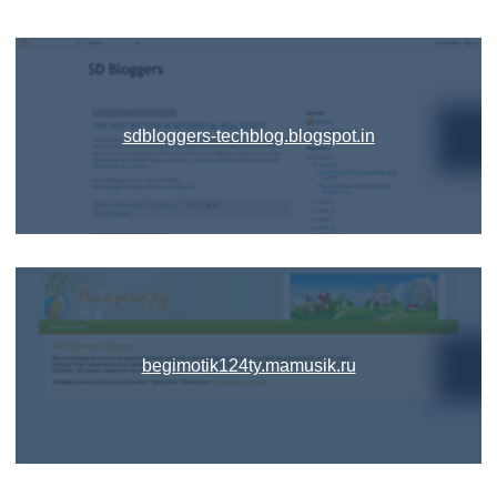
sdbloggers-techblog.blogspot.in
begimotik124ty.mamusik.ru