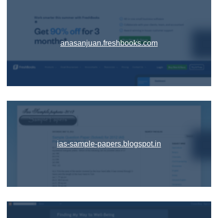
anasanjuan.freshbooks.com
ias-sample-papers.blogspot.in