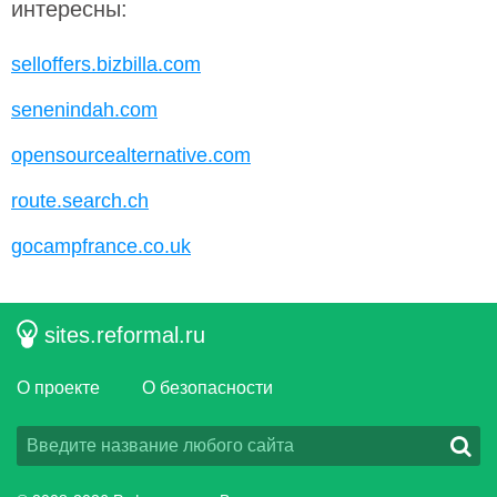
интересны:
selloffers.bizbilla.com
senenindah.com
opensourcealternative.com
route.search.ch
gocampfrance.co.uk
sites.reformal.ru
О проекте
О безопасности