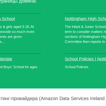
траницы домена:
h School
Nottingham High Schoo
 & girls aged 3-18. At
The Infant & Junior Schoo
 provide so much more
term to consider matters re
ents are given
sections of Nottingham Hi
...
Committee then reports to .
alendar
School Policies | Not
t Boys' School for ages
School Policies
тинг-провайдера (Amazon Data Services Ireland L