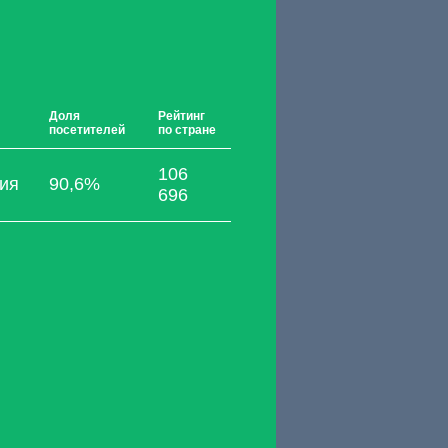
Доля
Рейтинг
посетителей
по стране
106
ия
90,6%
696