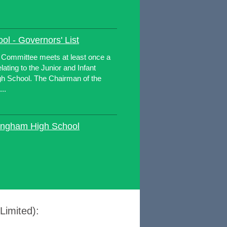
l - Governors' List
l Committee meets at least once a
lating to the Junior and Infant
gh School. The Chairman of the
..
tingham High School
imited):