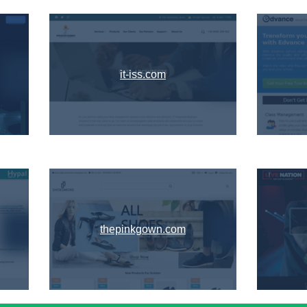
it-iss.com
thepinkgown.com