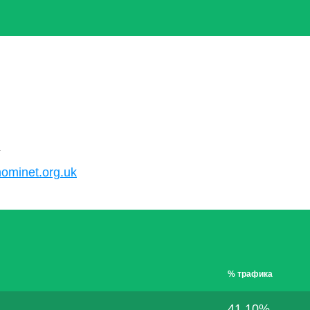
K
nominet.org.uk
% трафика
41.10%