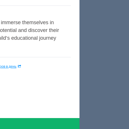
to immerse themselves in
otential and discover their
hild’s educational journey
ов в день