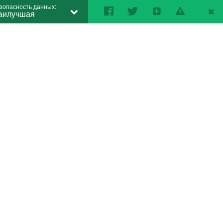
зопасность данных:
аилучшая