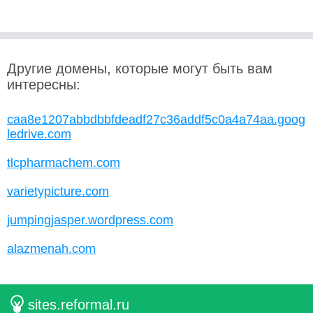
Другие домены, которые могут быть вам
интересны:
caa8e1207abbdbbfdeadf27c36addf5c0a4a74aa.goog
ledrive.com
tlcpharmachem.com
varietypicture.com
jumpingjasper.wordpress.com
alazmenah.com
sites.reformal.ru