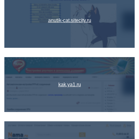
anutik-cat.sitecity.ru
kak.ya1.ru