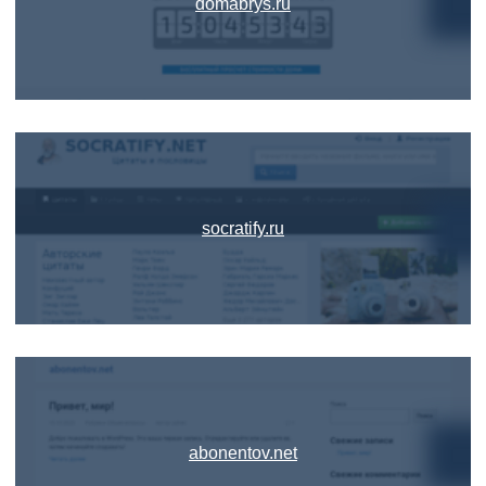
domabrys.ru
socratify.ru
abonentov.net