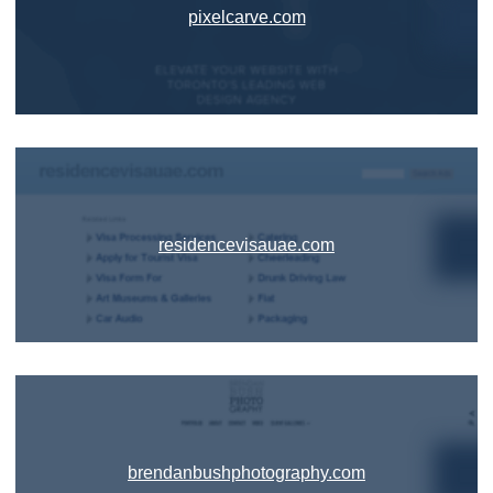
pixelcarve.com
residencevisauae.com
brendanbushphotography.com