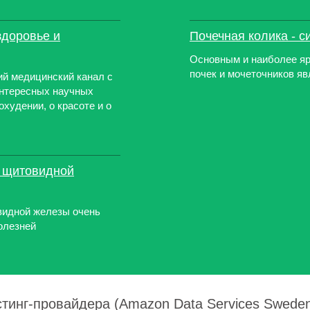
здоровье и
Почечная колика - 
Основным и наиболее яр
почек и мочеточников яв
ий медицинский канал с
нтересных научных
охудении, о красоте и о
х щитовидной
видной железы очень
олезней
стинг-провайдера (Amazon Data Services Sweden