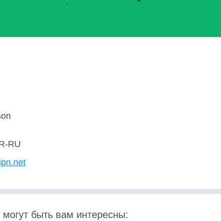
son
R-RU
ipn.net
 могут быть вам интересны: