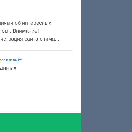
ниями об интересных
лом!. Внимание!
страция сайта снима...
ов в день
данных