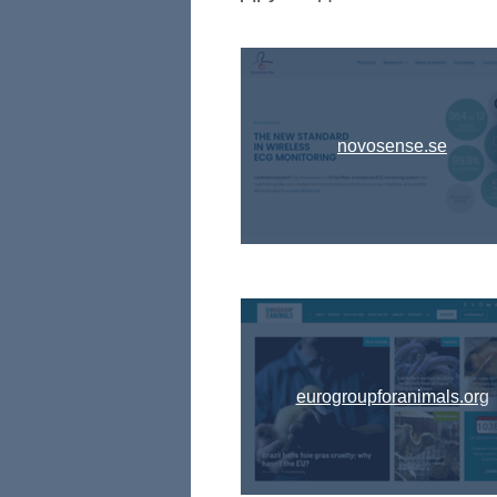
novosense.se
eurogroupforanimals.org