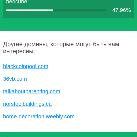
neocube
47.96%
Другие домены, которые могут быть вам
интересны:
blackcoinpool.com
36vb.com
talkaboutparenting.com
norsteelbuildings.ca
home-decoration.weebly.com