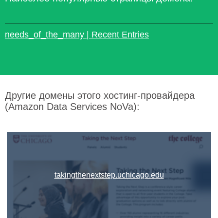
needs_of_the_many | Recent Entries
Другие домены этого хостинг-провайдера
(Amazon Data Services NoVa):
takingthenextstep.uchicago.edu