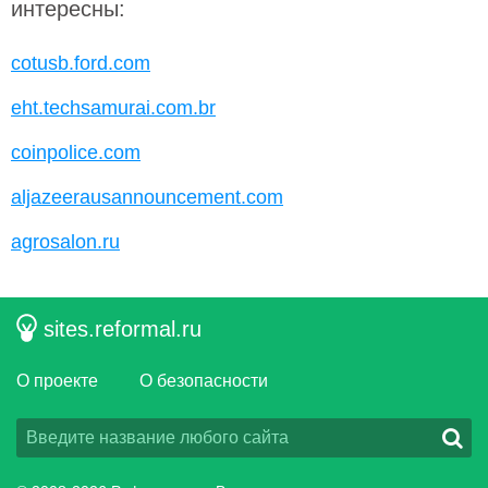
интересны:
cotusb.ford.com
eht.techsamurai.com.br
coinpolice.com
aljazeerausannouncement.com
agrosalon.ru
sites.reformal.ru
О проекте
О безопасности