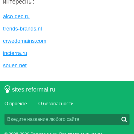
интересны:
alco-dec.ru
trends-brands.nl
crwedomains.com
incterra.ru
souen.net
sites.reformal.ru
О проекте
О безопасности