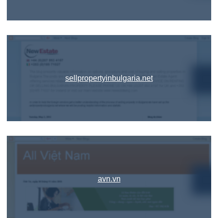
sellpropertyinbulgaria.net
avn.vn