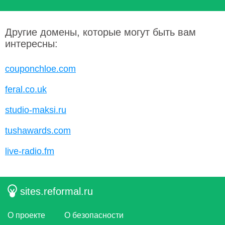
Другие домены, которые могут быть вам
интересны:
couponchloe.com
feral.co.uk
studio-maksi.ru
tushawards.com
live-radio.fm
sites.reformal.ru
О проекте
О безопасности