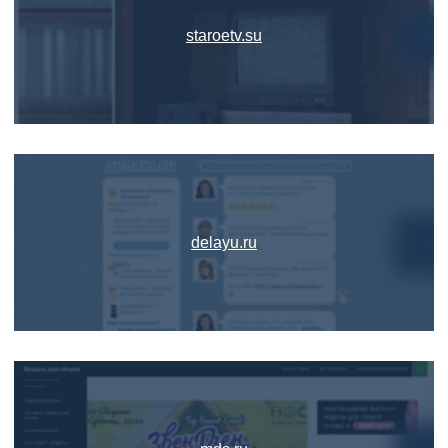
staroetv.su
delayu.ru