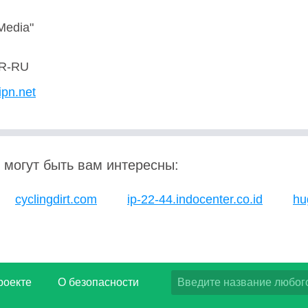
Media"
R-RU
ipn.net
 могут быть вам интересны:
cyclingdirt.com
ip-22-44.indocenter.co.id
hu
роекте
О безопасности