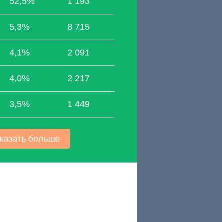
52,5%
1 193
5,3%
8 715
4,1%
2 091
4,0%
2 217
3,5%
1 449
казать больше