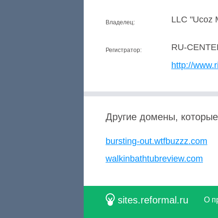
LLC "Ucoz 
Владелец:
RU-CENTE
Регистратор:
http://www.r
Другие домены, которые
bursting-out.wtfbuzzz.com
walkinbathtubreview.com
sites.reformal.ru
О п