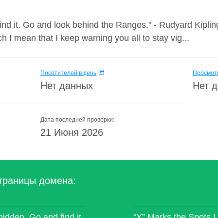
ind it. Go and look behind the Ranges." - Rudyard Kipli
ch I mean that I keep warning you all to stay vig...
Посетителей в день
Просмотр
Нет данных
Нет 
Дата последней проверки:
21 Июня 2026
траницы домена:
idden. Go and find it.
“X” Marks the Spots |