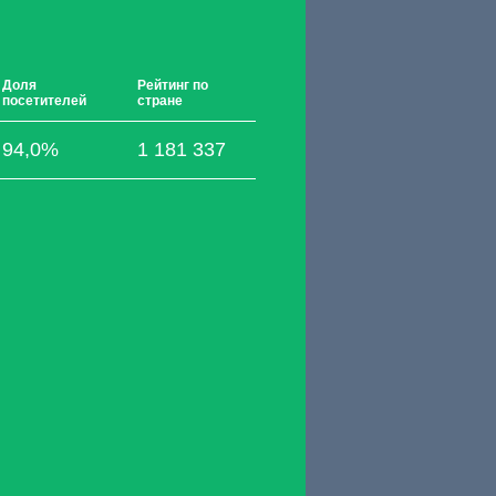
Доля
Рейтинг по
посетителей
стране
94,0%
1 181 337