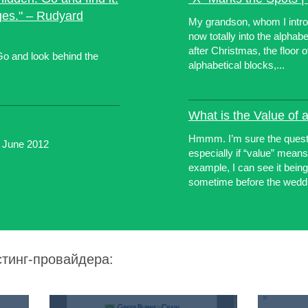
ges." – Rudyard
My grandson, whom I introd
now totally into the alphab
after Christmas, the floor
Go and look behind the
alphabetical blocks,...
What is the Value of 
Hmmm. I’m sure the quest
g June 2012
especially if “value” mean
example, I can see it being
sometime before the weddi
стинг-провайдера: