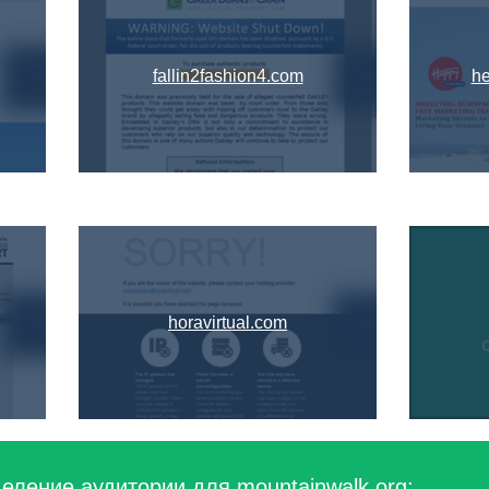
fallin2fashion4.com
he
horavirtual.com
еление аудитории для mountainwalk.org: