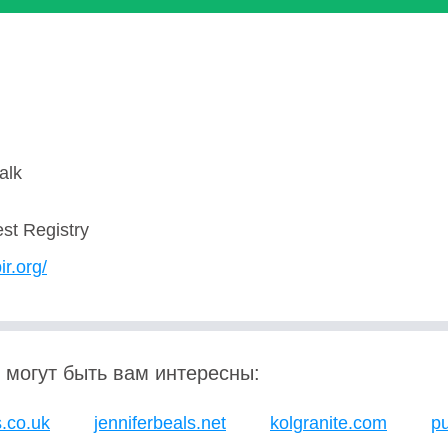
alk
est Registry
ir.org/
 могут быть вам интересны:
.co.uk
jenniferbeals.net
kolgranite.com
pu