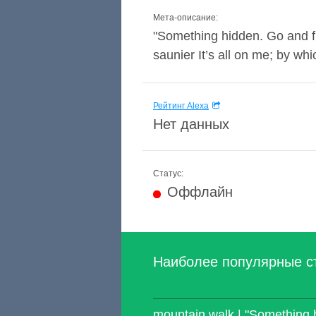
Мета-описание:
"Something hidden. Go and f
saunier It’s all on me; by whi
Рейтинг Alexa
Нет данных
Статус:
Оффлайн
Наиболее популярные с
mountain walk | "Something h