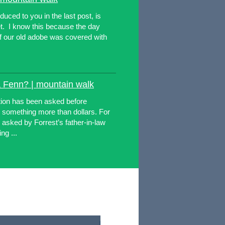
uced to you in the last post, is
et. I know this because the day
 of our old adobe was covered with
a Fenn? | mountain walk
ion has been asked before
s something more than dollars. For
 asked by Forrest’s father-in-law
ng ...