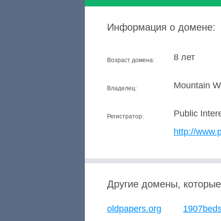
Информация о домене:
8 лет
Возраст домена:
Mountain W
Владелец:
Public Inter
Регистратор:
http://www.p
Другие домены, которые
oldpapers.org
1907beds