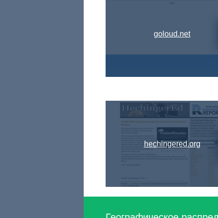
goloud.net
hechingered.org
Географическое распред