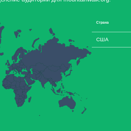
Страна
США