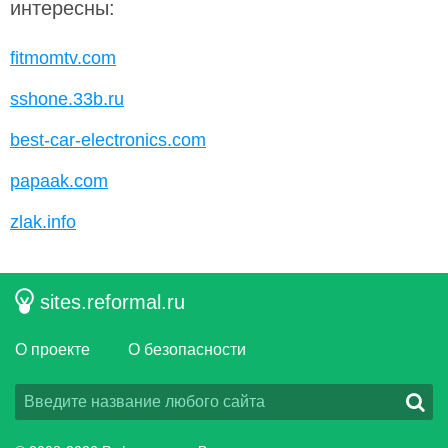
интересны:
fitmomtv.com
sshone.33b.ru
best-car-electronics.com
papaak.com
zlak.info
sites.reformal.ru
О проекте
О безопасности