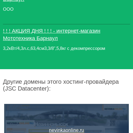
ООО
! ! ! АКЦИЯ ДНЯ ! ! ! - интернет-магазин
Мототехника Барнаул
3,2кВт/4,3л.с,63,4см3,3/8",5,8кг с декомпрессором
Другие домены этого хостинг-провайдера
(JSC Datacenter):
nevinkaonline.ru