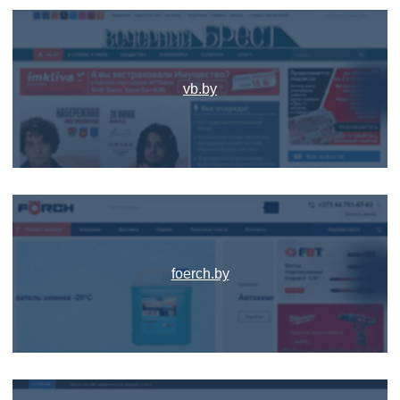
vb.by
foerch.by