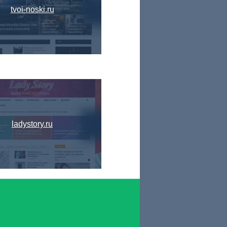
tvoi-noski.ru
ladystory.ru