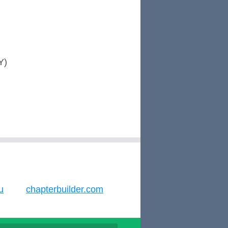
Y)
u
chapterbuilder.com