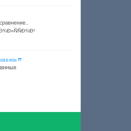
сравнение..
±Ð¾Ð»ÑÑÐ¾Ð¹
ов в день
данных