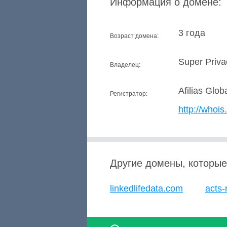
Информация о домене:
3 года
Возраст домена:
Super Priv
Владелец:
Afilias Glob
Регистратор:
http://whois.
Другие домены, которые
linkedlifedata.com
acts-