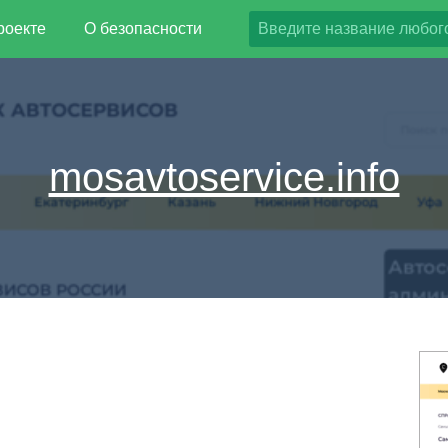
роекте
О безопасности
mosavtoservice.info