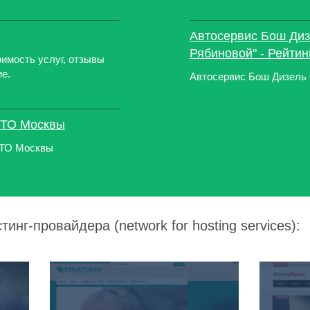
Автосервис Бош Диз
Рябиновой" - Рейти
имость услуг, отзывы
ие.
Автосервис Бош Дизель
СТО Москвы
СТО Москвы
инг-провайдера (network for hosting services):