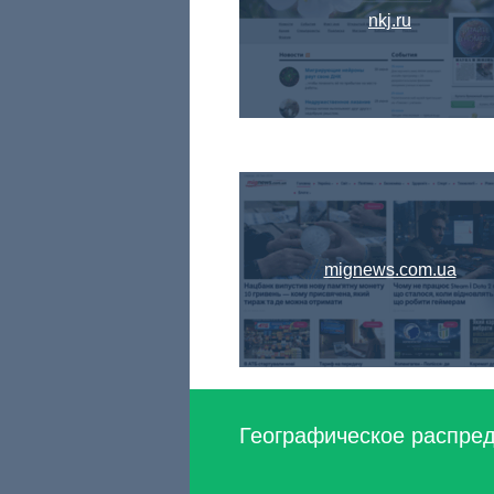
nkj.ru
mignews.com.ua
Географическое распреде