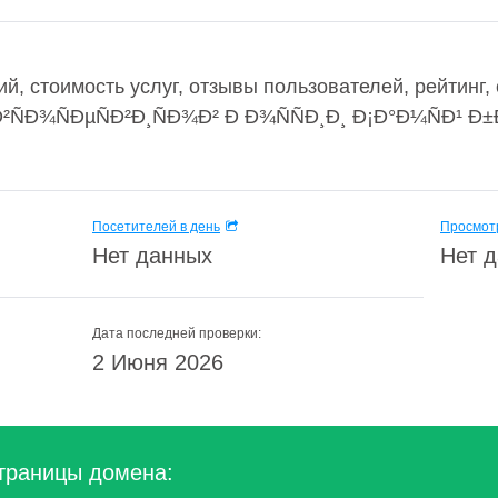
, стоимость услуг, отзывы пользователей, рейтинг, 
²ÑÐ¾ÑÐµÑÐ²Ð¸ÑÐ¾Ð² Ð Ð¾ÑÑÐ¸Ð¸ Ð¡Ð°Ð¼ÑÐ¹ Ð
Посетителей в день
Просмотр
Нет данных
Нет 
Дата последней проверки:
2 Июня 2026
траницы домена: