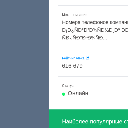
Мета-описание:
Номера телефонов компаний
Ð¡Ð¿ÑÐ°Ð²Ð¾ÑÐ½Ð¸Ðº ÐÐ
ÑÐ¿ÑÐ°Ð²Ð¾ÑÐ...
Рейтинг Alexa
616 679
Статус:
Онлайн
Наиболее популярные с