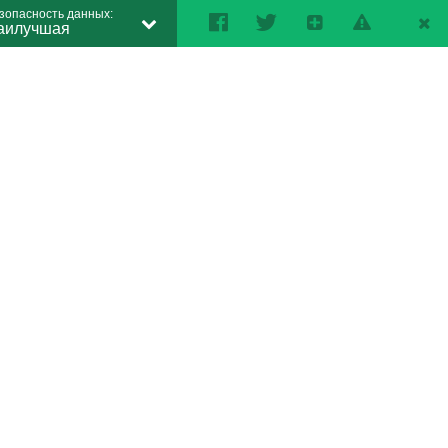
зопасность данных:
аилучшая