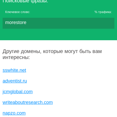
Поисковые фразы:
Ключевое слово:
% трафика:
morestore
Другие домены, которые могут быть вам
интересны:
sswhite.net
adventist.ru
jcmglobal.com
writeaboutresearch.com
napzo.com