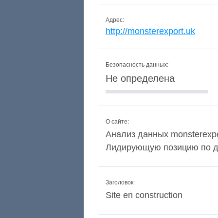
Адрес:
http://monsterexport.uk
Безопасность данных:
Не определена
О сайте:
Анализ данных monsterexpor
Лидирующую позицию по до
Заголовок:
Site en construction