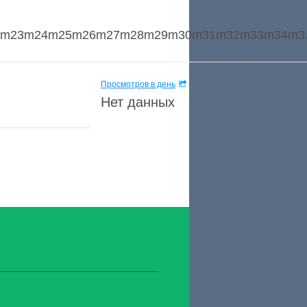
23m24m25m26m27m28m29m30m31m32m33m34m3.
Просмотров в день
Нет данных