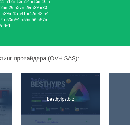
11m12m13m14m15m16m
25m26m27m28m29m30
8m39m40m41m42m43m4
52m53m54m55m56m57m
o9o1...
стинг-провайдера (OVH SAS):
besthyips.biz