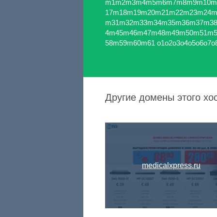
m1m2m3m4m5m6m7m8m9m10m
17m18m19m20m21m22m23m24m
m31m32m33m34m35m36m37m3
4m45m46m47m48m49m50m51m
58m59m60m61 o1o2o3o4o5o6o7o8
Другие домены этого хо
medicalxpress.ru