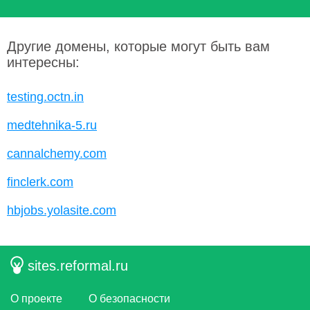
Другие домены, которые могут быть вам
интересны:
testing.octn.in
medtehnika-5.ru
cannalchemy.com
finclerk.com
hbjobs.yolasite.com
sites.reformal.ru
О проекте
О безопасности