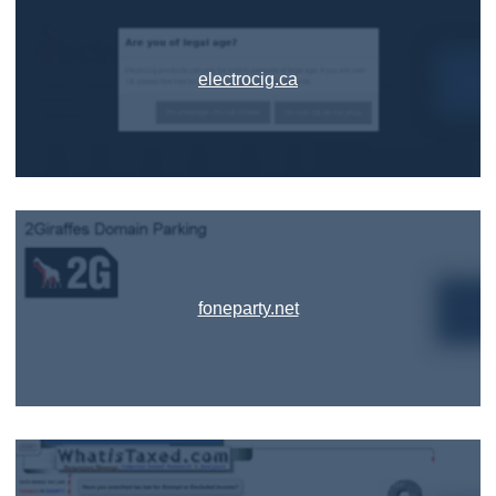
electrocig.ca
foneparty.net