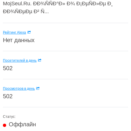
MojSeul.Ru. ÐÐ¾ÑÑÐ°Ð» Ð¾ Ð¡ÐµÑÐ»Ðµ Ð¸
ÐÐ¾ÑÐµÐµ Ð² Ñ...
Рейтинг Alexa
Нет данных
Посетителей в день
502
Просмотров в день
502
Статус:
Оффлайн