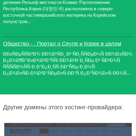
деление Рельеф местности Климат Расположение
Республика Корея (대한민국) расположена в северо-
восточной частиевразийского материка на Корейском
полуостров...
Общество - . Портал о Сеуле и Корее в целом
ÐÐ±ÑÐµÑÑÐ²Ð¾ ÐÐ¾Ð¹ÑÐ¸ Ð² ÑÐ¸ÑÑÐµÐ¼Ñ ÐÐ¾Ð±ÑÐ¾
Ð¿Ð¾Ð¶Ð°Ð»Ð¾Ð²Ð°ÑÑ! ÐÐ¾Ð¹Ð´Ð¸ÑÐµ Ð² ÑÐ²Ð¾Ñ
ÑÑÑÑÐ½ÑÑ Ð·Ð°Ð¿Ð¸ÑÑ ÐÐ°ÑÐµ Ð¸Ð¼Ñ
Ð¿Ð¾Ð»ÑÐ·Ð¾Ð²Ð°ÑÐµÐ»Ñ ÐÐ°Ñ Ð¿Ð°ÑÐ¾Ð»Ñ ÐÐ¾Ñ...
Другие домены этого хостинг-провайдера: