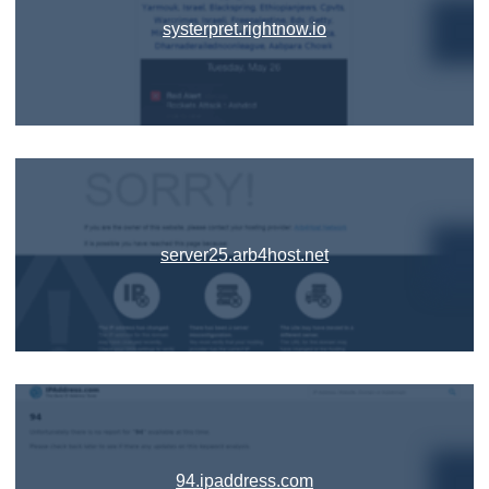
systerpret.rightnow.io
server25.arb4host.net
94.ipaddress.com