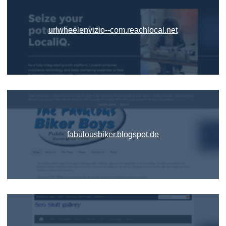
urlwheelenvizio--com.reachlocal.net
fabulousbiker.blogspot.de