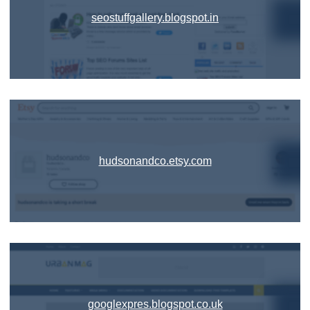
seostuffgallery.blogspot.in
hudsonandco.etsy.com
googlexpres.blogspot.co.uk