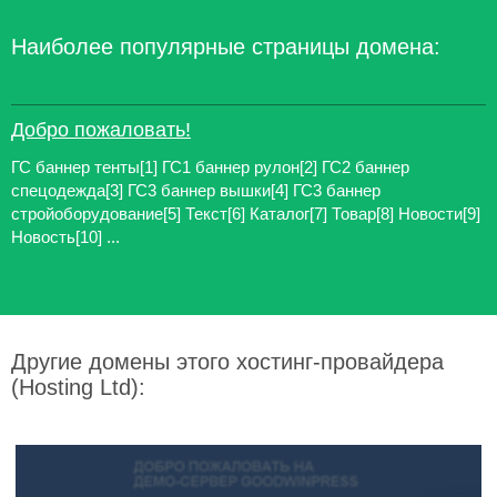
Наиболее популярные страницы домена:
Добро пожаловать!
ГС баннер тенты[1] ГС1 баннер рулон[2] ГС2 баннер
спецодежда[3] ГС3 баннер вышки[4] ГС3 баннер
стройоборудование[5] Текст[6] Каталог[7] Товар[8] Новости[9]
Новость[10] ...
Другие домены этого хостинг-провайдера
(Hosting Ltd):