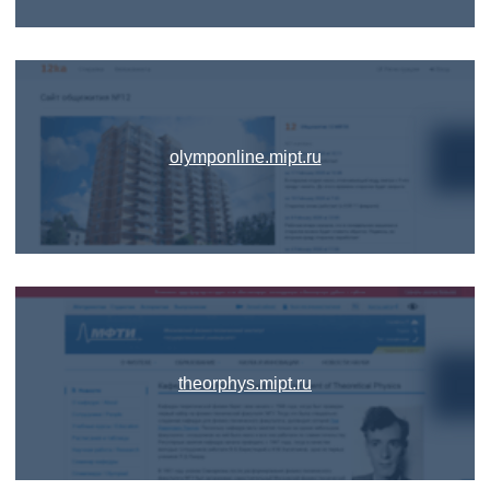
olymponline.mipt.ru
theorphys.mipt.ru