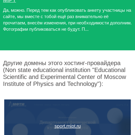
MIPT
Да, можно. Перед тем как опубликовать анкету участницы на
сайте, мы вместе с тобой ещё раз внимательно её
прочитаем, внесём изменения, при необходимости дополним.
Фотографии публиковаться не будут. П...
Другие домены этого хостинг-провайдера
(Non state educational institution "Educational
Scientific and Experimental Center of Moscow
Institute of Physics and Technology"):
sport.mipt.ru