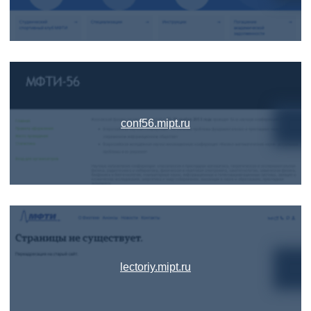
conf56.mipt.ru
lectoriy.mipt.ru