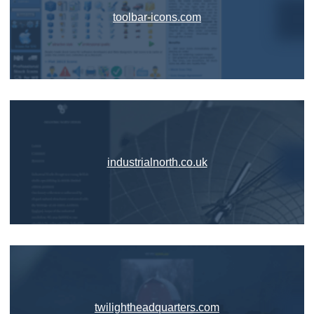
toolbar-icons.com
industrialnorth.co.uk
twilightheadquarters.com