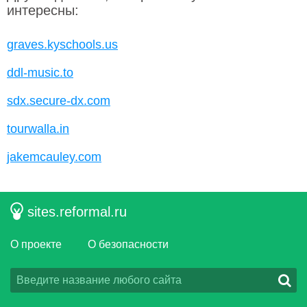
интересны:
graves.kyschools.us
ddl-music.to
sdx.secure-dx.com
tourwalla.in
jakemcauley.com
sites.reformal.ru
О проекте
О безопасности