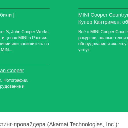
били |
MINI Cooper Countr
Купер Кантримен: об
er S, John Cooper Works.
Всё о MINI Cooper Count
 и ценах MINI в России.
ракурсов, полные техни
аличии или запишитесь на
оборудование и аксессу
MIN...
услуг.
man Cooper
n. Фотографии,
орудование и
тинг-провайдера (Akamai Technologies, Inc.):