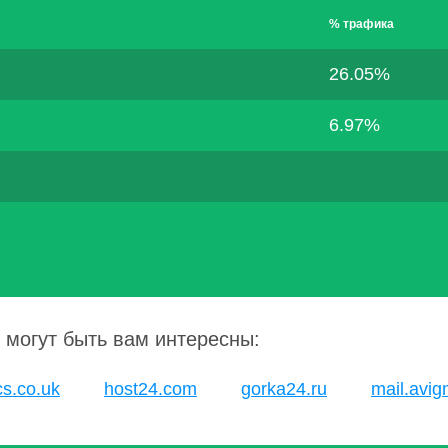
% трафика
26.05%
6.97%
 могут быть вам интересны:
cs.co.uk
host24.com
gorka24.ru
mail.avi