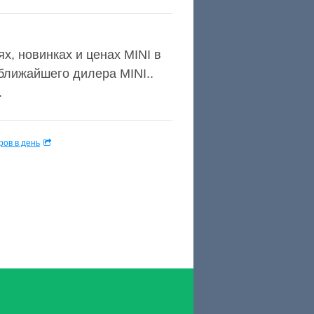
х, новинках и ценах MINI в
 ближайшего дилера MINI..
.
ов в день