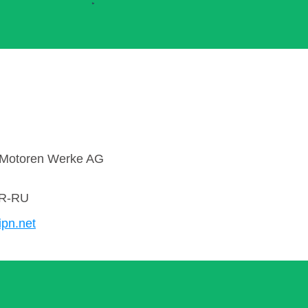
 Motoren Werke AG
R-RU
ipn.net