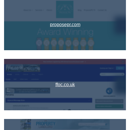
proposepr.com
ffoc.co.uk