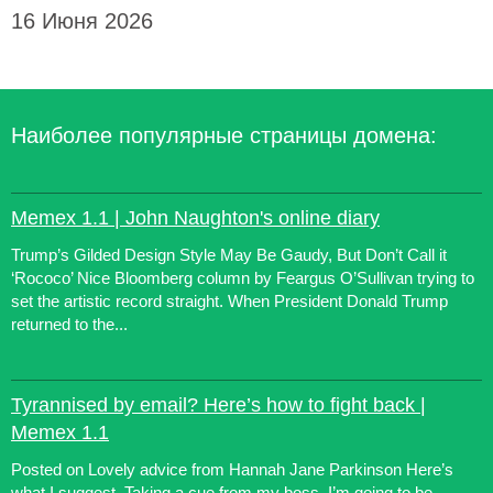
16 Июня 2026
Наиболее популярные страницы домена:
Memex 1.1 | John Naughton's online diary
Trump’s Gilded Design Style May Be Gaudy, But Don’t Call it
‘Rococo’ Nice Bloomberg column by Feargus O’Sullivan trying to
set the artistic record straight. When President Donald Trump
returned to the...
Tyrannised by email? Here’s how to fight back |
Memex 1.1
Posted on Lovely advice from Hannah Jane Parkinson Here’s
what I suggest. Taking a cue from my boss, I’m going to be