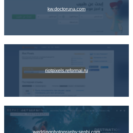
kw.doctoruna.com
riotpixels.reformal.ru
weddingphotography.sephi.com