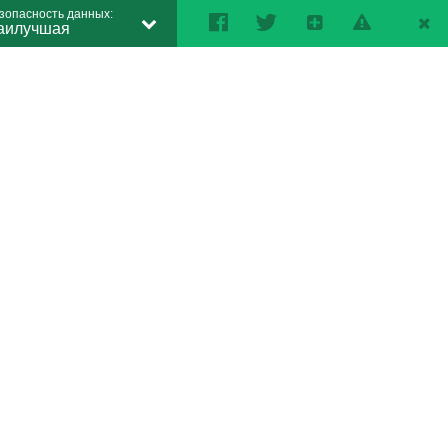
зопасность данных:
аилучшая