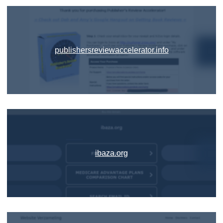
publishersreviewaccelerator.info
ibaza.org