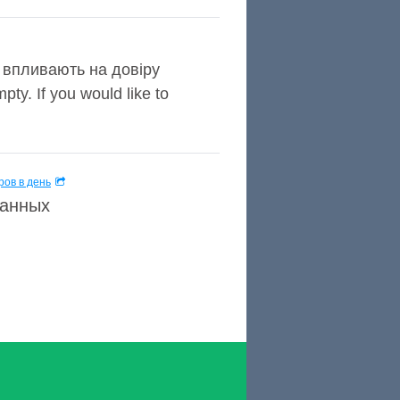
о впливають на довіру
ty. If you would like to
ов в день
данных