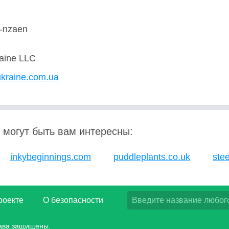
-nzaen
raine LLC
ukraine.com.ua
 могут быть вам интересны:
inkybeginnings.com
puddleplants.co.uk
stee
роекте
О безопасности
рава защищены.