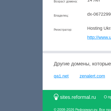
14 лет
Возраст домена:
dx-0672299
Владелец:
Hosting Uk
Регистратор:
http://www.
Другие домены, которые
qa1.net
zenalert.com
sites.reformal.ru
О п
© 2008-2026
Реформал.ру
, Все п