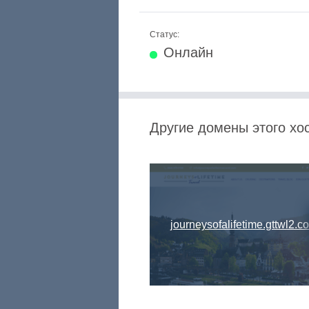
Статус:
Онлайн
Другие домены этого хо
journeysofalifetime.gttwl2.c