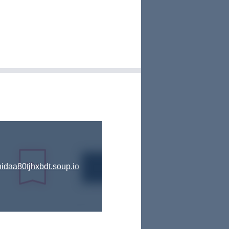
nidaa80tjhxbdt.soup.io