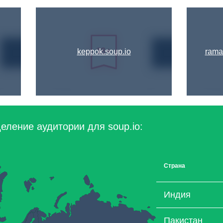
keppok.soup.io
rama
еление аудитории для soup.io:
Страна
Индия
Пакистан