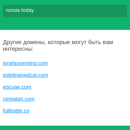
russia today
Другие домены, которые могут быть вам
интересны:
torahparenting.com
toilettrainedcat.com
epcuae.com
cerealart.com
fullbottle.co