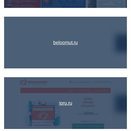
beloomut.ru
ipru.ru