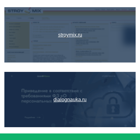
stroymix.ru
dialognauka.ru