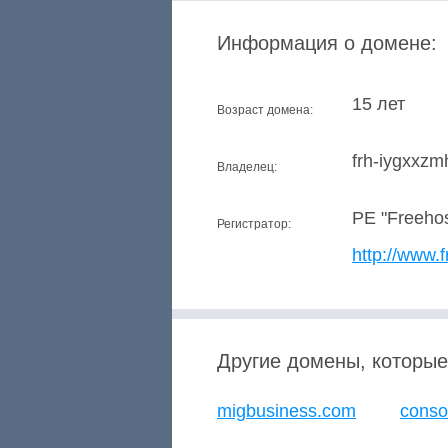
Информация о домене:
15 лет
Возраст домена:
frh-iygxxzm
Владелец:
PE "Freehos
Регистратор:
http://www.
Другие домены, которые
migbusiness.com
conso