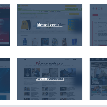
kidstaff.com.ua
womanadvice.ru