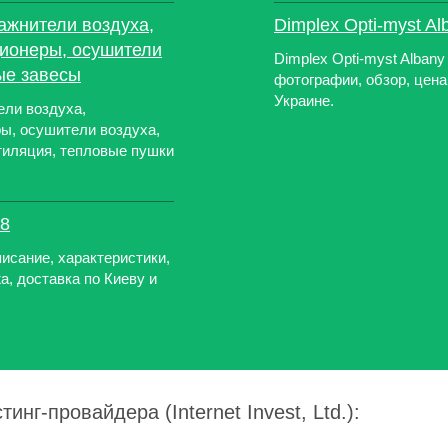
ажнители воздуха,
Dimplex Opti-myst Al
ционеры, осушители
Dimplex Opti-myst Alban
ые завесы
фотографии, обзор, цена
Украине.
ели воздуха,
ы, осушители воздуха,
тиляция, тепловые пушки
8
сание, характеристики,
а, доставка по Киеву и
инг-провайдера (Internet Invest, Ltd.):