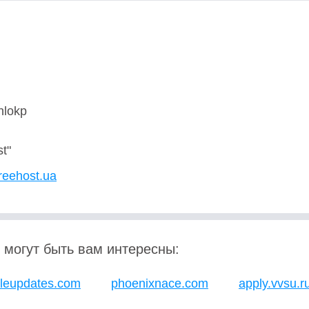
hlokp
t"
freehost.ua
 могут быть вам интересны:
leupdates.com
phoenixnace.com
apply.vvsu.r