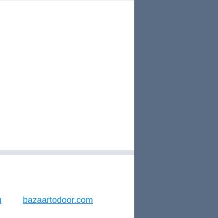
u
bazaartodoor.com