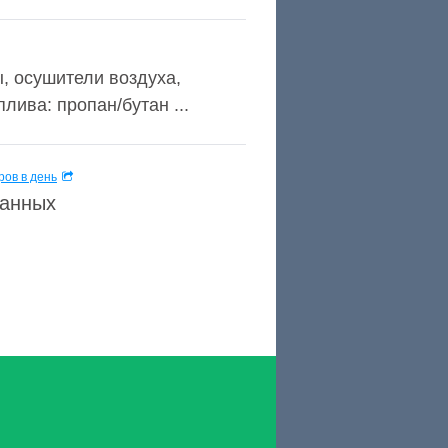
, осушители воздуха,
ива: пропан/бутан ...
ов в день
данных