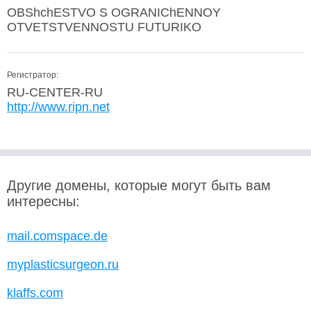
OBShchESTVO S OGRANIChENNOY
OTVETSTVENNOSTU FUTURIKO
Регистратор:
RU-CENTER-RU
http://www.ripn.net
Другие домены, которые могут быть вам
интересны:
mail.comspace.de
myplasticsurgeon.ru
klaffs.com