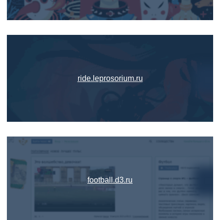
ride.leprosorium.ru
football.d3.ru