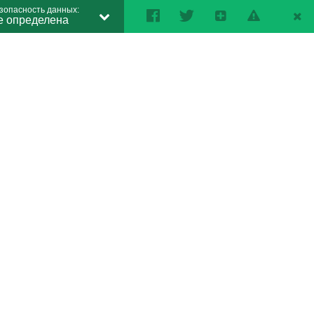
зопасность данных:
е определена