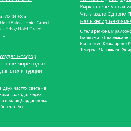
Кирклареле Кютахья
Чанаккале Эдирне 
) 542-04-68 и
Балыкесир Бехрамк
Hotel Antea - Hotel Grand
ht - Erboy Hotel Green
Отели региона Мраморно
...
Балыкесир Бехрамкале 
Кападокия Кирклареле К
Текирдаг Чанаккале Эд
Улудаг Босфор
черное море отдых
удаг отели турции
 двух частях света - в
 ними проходит через
 и пролив Дарданеллы.
берегах Бос...