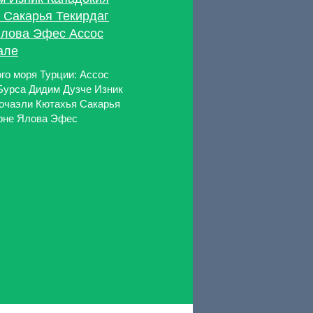
 Сакарья Текирдаг
Ялова Эфес Ассос
але
го моря Турции: Ассос
Бурса Дидим Дузче Изник
очаэли Кютахья Сакарья
ирне Ялова Эфес