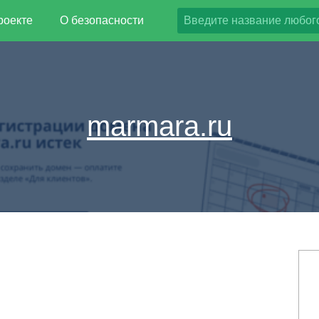
роекте
О безопасности
marmara.ru