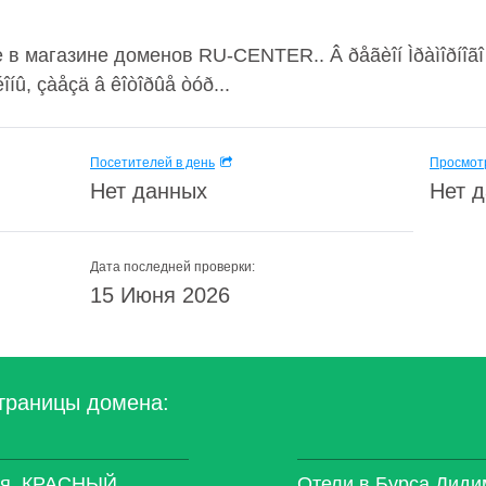
в магазине доменов RU-CENTER.. Â ðåãèîí Ìðàìîðíîãî ì
íû, çàåçä â êîòîðûå òóð...
Посетителей в день
Просмотр
Нет данных
Нет 
Дата последней проверки:
15 Июня 2026
траницы домена:
ция. КРАСНЫЙ
Отели в Бурса Диди