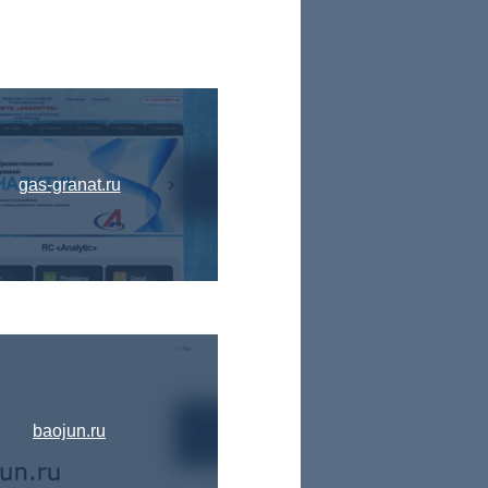
gas-granat.ru
baojun.ru