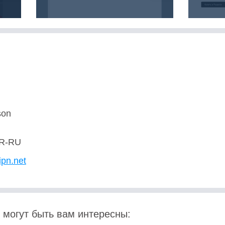
son
R-RU
ipn.net
 могут быть вам интересны: