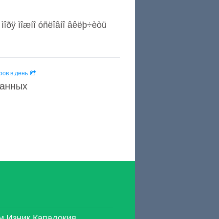
îðÿ ìîæíî óñëîâíî âêëþ÷èòü
ов в день
данных
м Изник Кападокия