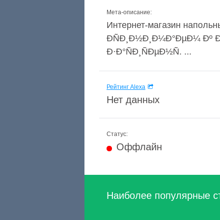
Мета-описание:
Интернет-магазин напольн
ÐÑÐ¸Ð½Ð¸Ð¼Ð°ÐµÐ¼ Ðº Ð¾
Ð·Ð°ÑÐ¸ÑÐµÐ½Ñ. ...
Рейтинг Alexa
Нет данных
Статус:
Оффлайн
Наиболее популярные с