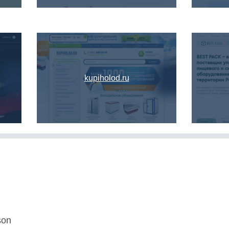
kupiholod.ru
son