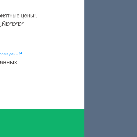
иятные цены!.
¿ÑÐ°Ð²Ð°
ов в день
данных