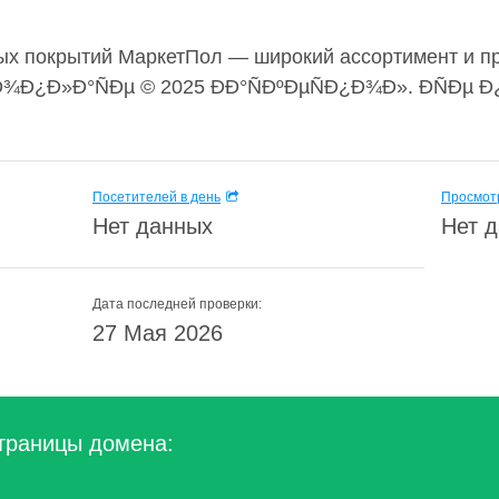
ых покрытий МаркетПол — широкий ассортимент и пр
Ð¿Ð»Ð°ÑÐµ © 2025 ÐÐ°ÑÐºÐµÑÐ¿Ð¾Ð». ÐÑÐµ Ð
Посетителей в день
Просмотр
Нет данных
Нет 
Дата последней проверки:
27 Мая 2026
траницы домена: