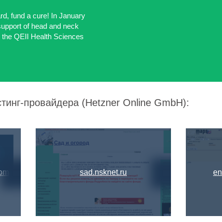
, fund a cure! In January
 support of head and neck
t the QEII Health Sciences
стинг-провайдера (Hetzner Online GmbH):
com
sad.nsknet.ru
en