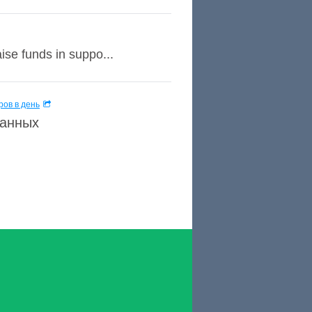
se funds in suppo...
ов в день
данных