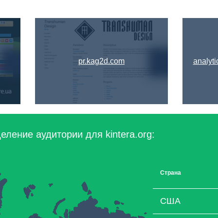
pr.kag2d.com
analyti
ление аудитории для kintera.org:
Страна
США