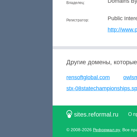
Domains By 
Владелец:
Public Inter
Регистратор:
http://www.p
Другие домены, которые
rensoftglobal.com
owls
stx-08statechampionships.spo
sites.reformal.ru
О п
© 2008-2026
Реформал.ру
, Все п