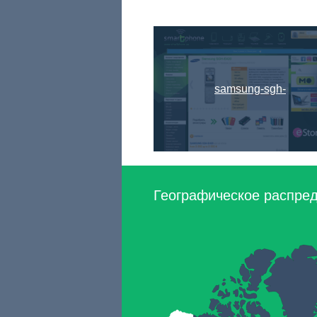
samsung-sgh-
Географическое распреде
e420.smartphone.ua