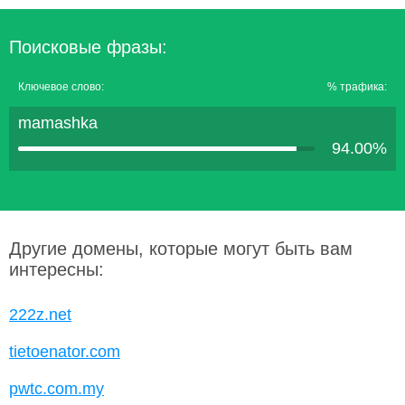
Поисковые фразы:
Ключевое слово:
% трафика:
mamashka
94.00%
Другие домены, которые могут быть вам
интересны:
222z.net
tietoenator.com
pwtc.com.my