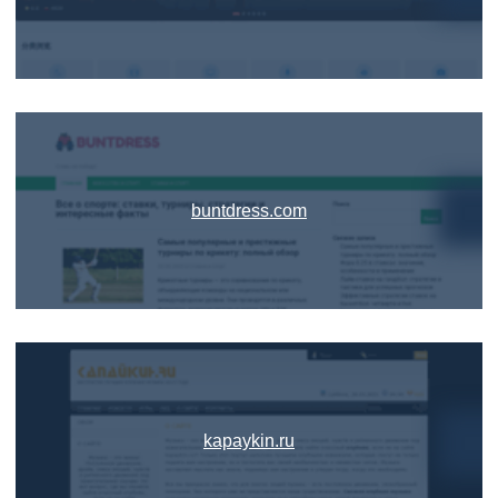
buntdress.com
kapaykin.ru