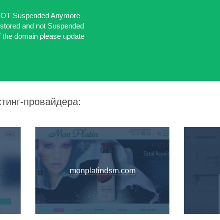
NOT Suspended Anymore
restored and not Suspended
of the domain please update
стинг-провайдера:
monplatindsm.com