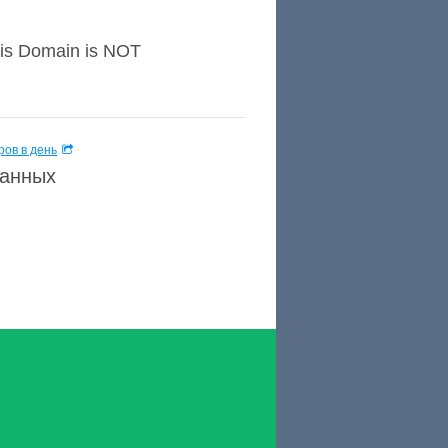
his Domain is NOT
ов в день
данных