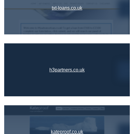
txt-loans.co.uk
h3partners.co.uk
kateproof.co.uk