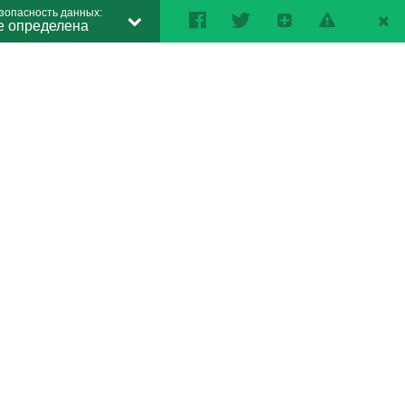
зопасность данных:
е определена