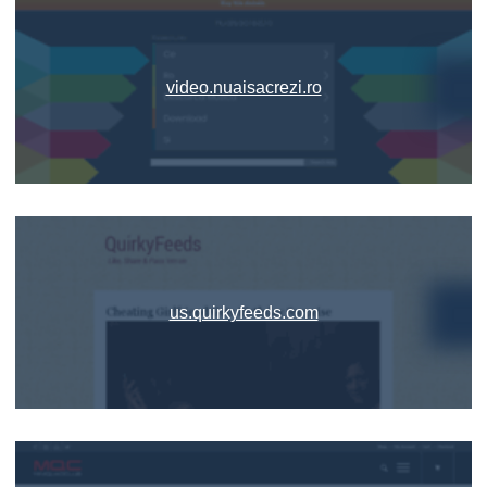
video.nuaisacrezi.ro
us.quirkyfeeds.com