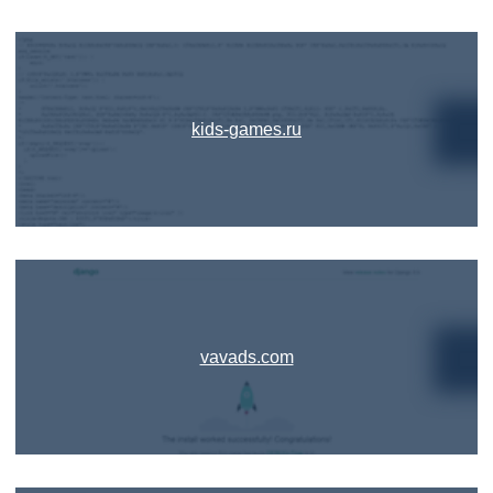
kids-games.ru
vavads.com