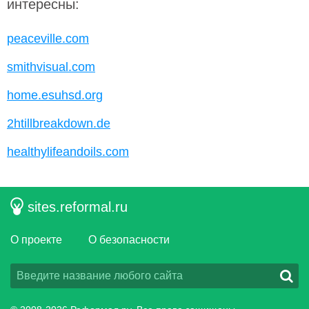
интересны:
peaceville.com
smithvisual.com
home.esuhsd.org
2htillbreakdown.de
healthylifeandoils.com
sites.reformal.ru
О проекте
О безопасности