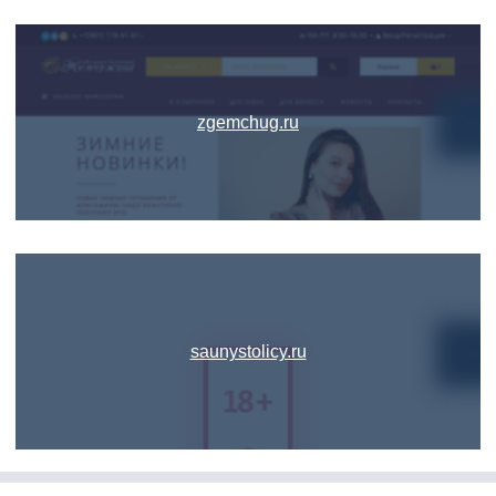
zgemchug.ru
saunystolicy.ru