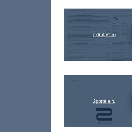
extrafast.ru
2portala.ru