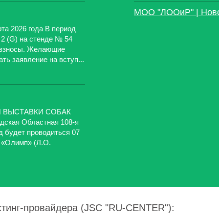
МОО "ЛООиР" | Нов
а 2026 года В период
2 (G) на стенде № 54
 взносы. Желающие
ть заявление на вступ...
 ВЫСТАВКИ СОБАК
кая Областная 108-я
д будет проводиться 07
 «Олимп» (Л.О.
стинг-провайдера (JSC "RU-CENTER"):