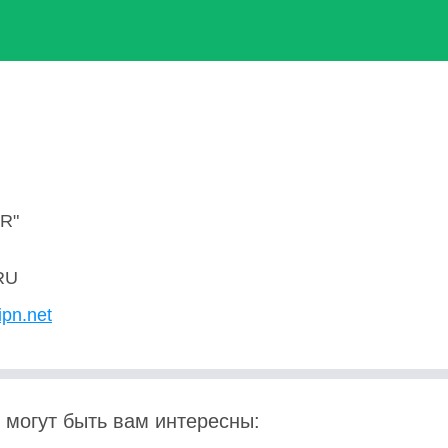
R"
RU
ipn.net
 могут быть вам интересны: