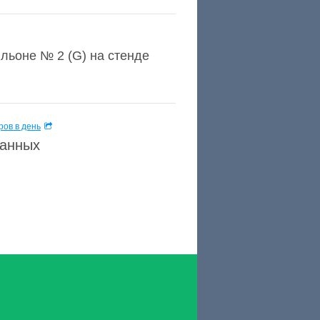
льоне № 2 (G) на стенде
ов в день
данных