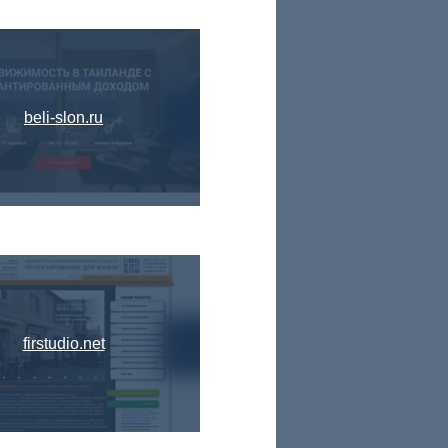
beli-slon.ru
firstudio.net