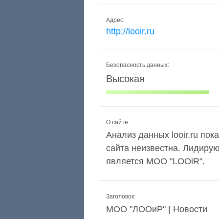
Адрес:
http://looir.ru
Безопасность данных:
Высокая
О сайте:
Анализ данных looir.ru пок
сайта неизвестна. Лидиру
является MOO "LOOiR".
Заголовок:
МОО "ЛООиР" | Новости