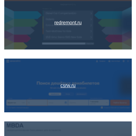
redremont.ru
csrw.ru